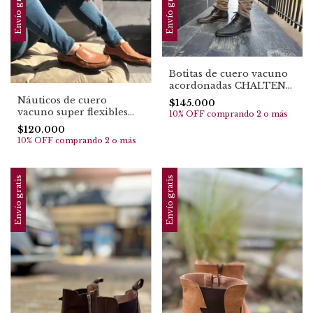
Envío gratis
Envío gratis
Botitas de cuero vacuno
acordonadas CHALTEN
(4049) TOP EN VENTAS
Náuticos de cuero
$145.000
vacuno super flexibles
10% OFF
comprando 2 o más
BUENOS AIRES (3020).
$120.000
TOP EN VENTAS
10% OFF
comprando 2 o más
Envío gratis
Envío gratis