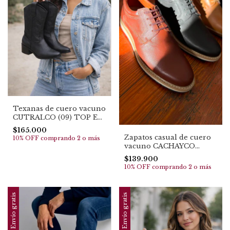
Texanas de cuero vacuno
CUTRALCO (09) TOP EN
VENTAS
$165.000
Zapatos casual de cuero
10% OFF
comprando 2 o más
vacuno CACHAYCO
(4094)
$139.900
10% OFF
comprando 2 o más
Envío gratis
Envío gratis