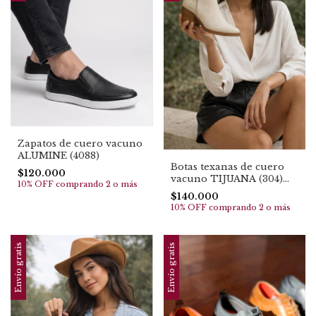
Zapatos de cuero vacuno
ALUMINE (4088)
Botas texanas de cuero
$120.000
vacuno TIJUANA (304)
10% OFF
comprando 2 o más
Super cómodas .TOP EN
$140.000
VENTAS
10% OFF
comprando 2 o más
Envío gratis
Envío gratis