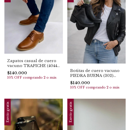
Zapatos casual de cuero
vacuno TRAPICHE (4044)
Botitas de cuero vacuno
TOP EN VENTAS
$140.000
PIEDRA BUENA (302)
10% OFF
comprando 2 o más
TOP EN VENTAS
$140.000
10% OFF
comprando 2 o más
Envío gratis
Envío gratis