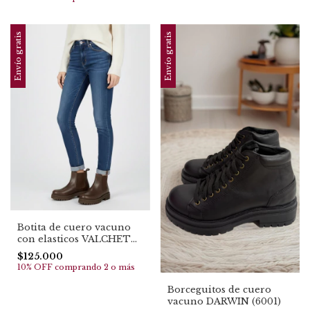
Envío gratis
Envío gratis
Botita de cuero vacuno
con elasticos VALCHETA
(6002)
$125.000
10% OFF
comprando 2 o más
Borceguitos de cuero
vacuno DARWIN (6001)