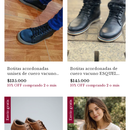
Botitas acordonadas de
Botitas acordonadas
cuero vacuno ESQUEL
unisex de cuero vacuno
(4072)
TRAFUL (1104) TOP EN
$145.000
$135.000
VENTAS
10% OFF
comprando 2 o más
10% OFF
comprando 2 o más
Envío gratis
Envío gratis