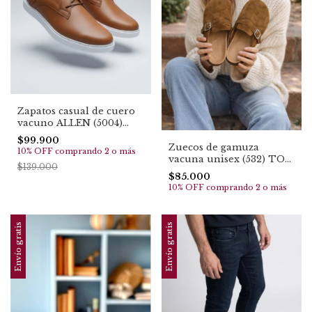
Zapatos casual de cuero
vacuno ALLEN (5004)
TOP EN VENTAS
$99.900
Zuecos de gamuza
10% OFF
comprando 2 o más
vacuna unisex (532) TOP
$139.000
EN VENTAS. ideal uso
$85.000
diario
10% OFF
comprando 2 o más
Envío gratis
Envío gratis